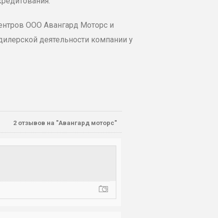
кредитования.
ентров ООО Авангард Моторс и
 дилерской деятельности компании у
2
отзывов на "Авангард моторс"