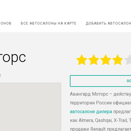
ЛОНОВ
ВСЕ АВТОСАЛОНЫ НА КАРТЕ
ДОБАВИТЬ АВТОСАЛО
торс
О
Авангард
Моторс
– действ
территории
России
официал
автосалоне дилера
предлаг
как
Almera
,
Qashqai
, X-
Trail
,
продаже
Renault
предлагает