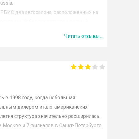
ussia.
ИРБИС два автосалона, расположенных на
осалонах Ирбис представлен полный
Optima, Ceed, Ceed GT, Sorento, Sportage,
Читать отзывы...
ave, Cerato.
х условиях:
ак и авто с пробегом;
с услуг по гарантийному и
кому и
сервисному обслуживанию
ь в 1998 году, когда небольшая
альным дилером итало-американских
овых услуг, включая автокредитование и
илетия структура значительно расширилась.
в Москве и 7 филиалов в Санкт-Петербурге.
ополнительное оборудование и запасные