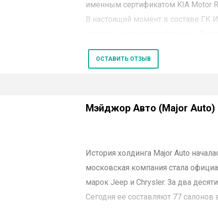
именным сертификатом KIA Motor R
В настоящий момент в составе ГК 
севере
и
юго-западе
Москвы. В авт
модельный ряд авто марки KIA: Soul, 
ОСТАВИТЬ ОТЗЫВ
Ceed SW, RIO X-Line, RIO, Quoris, Moh
Компания на максимально выгодны
Мэйджор Авто (Major Auto)
реализует как новые авто, т
предоставляет весь комплек
постгарантийному техничес
История холдинга
Major
Auto
началас
автомобилей KIA
;
московская компания стала офици
оказывает все виды финанс
марок
Jeep
и
Chrysler
. За два десят
страхование;
Сегодня ее составляют 77 салонов 
предлагает оригинальное д