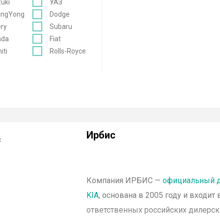
uki
УАЗ
angYong
Dodge
ry
Subaru
nda
Fiat
niti
Rolls-Royce
Ирбис
Компания ИРБИС —
официальный д
KIA
, основана в 2005 году и входит
ответственных российских дилерск