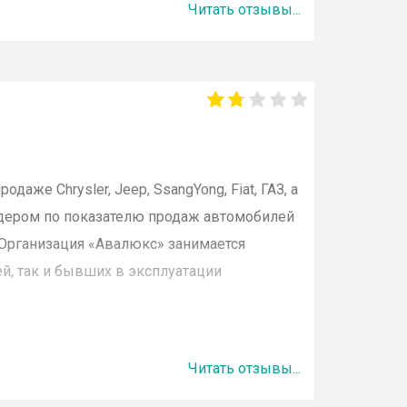
Читать отзывы...
ов или компании в целом.
лей;
т;
й;
омобилей с пробегом.
 продаже
Chrysler
,
Jeep
,
SsangYong
,
Fiat
, ГАЗ, а
идером по показателю продаж автомобилей
пробегом можно, сдав ТС на комиссию.
 Организация «
Авалюкс
» занимается
 наценки и юридическую чистоту сделки. К
й, так и бывших в эксплуатации
ит индивидуальную систему скидок,
итования и вариативность способов
ые годы компания представляла сеть
Читать отзывы...
ых запчастей.
 компании, предлагаем оставить отзыв.