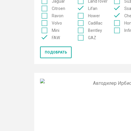
Jaguar
Land rover
Suz
Citroen
Lifan
Ss
Ravon
Hower
Che
Volvo
Cadillac
Ho
Mini
Bentley
Infi
FAW
GAZ
ПОДОБРАТЬ