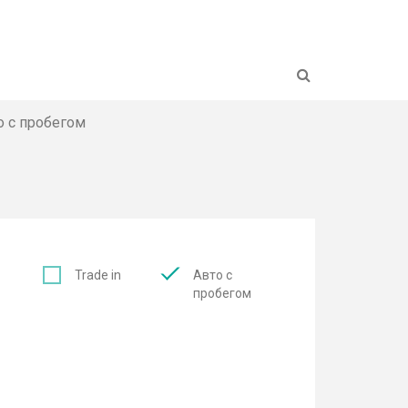
Н
о с пробегом
с
Trade in
Авто с
пробегом