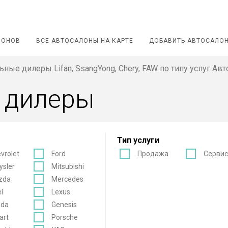
ЛОНОВ
ВСЕ АВТОСАЛОНЫ НА КАРТЕ
ДОБАВИТЬ АВТОСАЛО
ные дилеры Lifan, SsangYong, Chery, FAW по типу услуг Авт
 дилеры
Тип услуги
vrolet
Ford
Продажа
Серви
ysler
Mitsubishi
zda
Mercedes
l
Lexus
oda
Genesis
art
Porsche