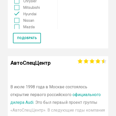
Chrysler
Mitsubishi
Hyundai
Nissan
Mazda
Mercedes
ПОДОБРАТЬ
Renault
KIA
Opel
Lexus
АвтоСпецЦентр
Лада
Datsun
Skoda
Genesis
В июле 1998 года в Москве состоялось
Volkswagen
открытие первого российского
официального
Toyota
дилера
Audi
. Это был первый проект группы
Smart
«
АвтоСпецЦентр
». В следующие годы компания
Porsche