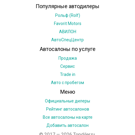
направления. Одним из них стало
Популярные автодилеры
Продажа новых автомобилей.
подразделение «
Авторусь
Трейд
» (авто с
Рольф (Rolf)
пробегом), расположившееся на 6 торговых
Оформление полного пакета
Favorit Motors
площадках столицы и МО.
документов.
АВИЛОН
АвтоСпецЦентр
Гарантийное и постгарантийное
Оцените работу дилера, оставив свой
Автосалоны по услуге
обслуживание.
объективный отзыв.
Продажа
Сервис
И участвует в программах:
Trade in
Авто с пробегом
Льготного кредитования.
Меню
Программе «первый автомобиль».
Официальные дилеры
Программе» семейный автомобиль».
Рейтинг автосалонов
Все автосалоны на карте
Программе Trade-In.
Добавить автосалон
© 2017 — 2026 Topdiler.ru.