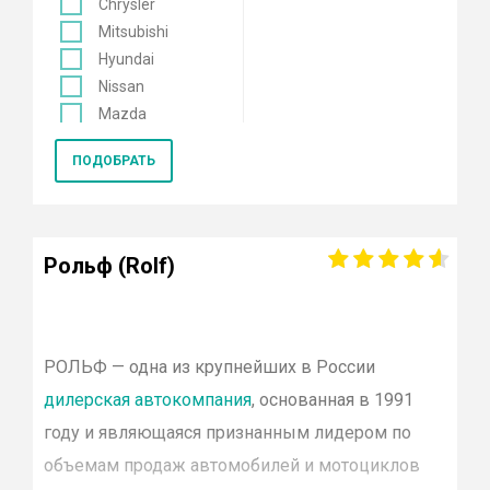
Chrysler
Mitsubishi
Hyundai
Nissan
Mazda
Mercedes
ПОДОБРАТЬ
Renault
KIA
Opel
Lexus
Рольф (Rolf)
Лада
Datsun
Skoda
Genesis
РОЛЬФ
— одна из крупнейших в России
Volkswagen
дилерская автокомпания
, основанная в 1991
Toyota
году и являющаяся признанным лидером по
Smart
объемам продаж автомобилей и мотоциклов
Porsche