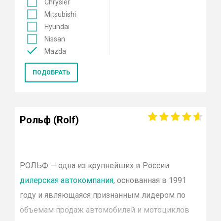
Chrysler
Mitsubishi
Hyundai
Nissan
Mazda
Mercedes
ПОДОБРАТЬ
Renault
KIA
Opel
Lexus
Рольф (Rolf)
Лада
Datsun
Skoda
Genesis
РОЛЬФ
— одна из крупнейших в России
Volkswagen
дилерская автокомпания
, основанная в 1991
Toyota
году и являющаяся признанным лидером по
Smart
объемам продаж автомобилей и мотоциклов
Porsche