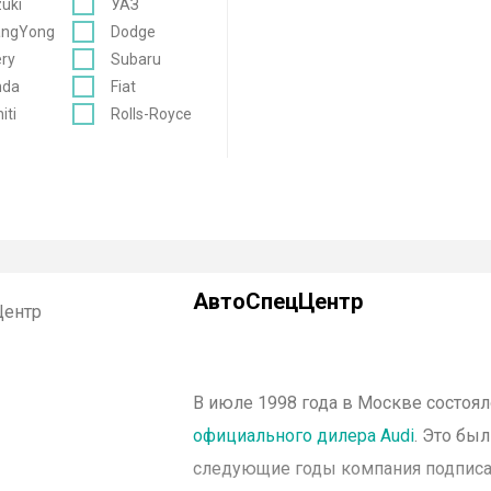
uki
УАЗ
angYong
Dodge
ry
Subaru
nda
Fiat
niti
Rolls-Royce
АвтоСпецЦентр
В июле 1998 года в Москве состоя
официального дилера
Audi
. Это бы
следующие годы компания подписала к