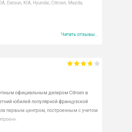
 Datsun, KIA, Hyundai, Citroen, Mazda,
автосалонов Москвы и ближних городов
Читать отзывы...
узовых ТС брендов HINO, FOTON, FUSO,
:
о с пробегом;
служивание;
нтов тюнинга, аксессуаров;
рупным официальным дилером
Citroen
в
летний юбилей популярной французской
тала первым центром, построенным с учетом
К «
АвтоСпецЦентр
» страхование, выбор и
итроен».