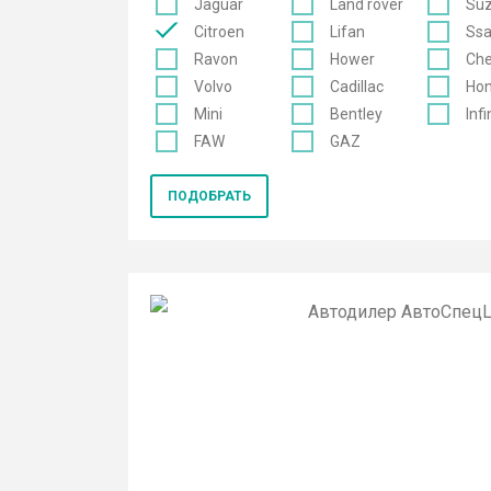
Jaguar
Land rover
Suz
Citroen
Lifan
Ss
Ravon
Hower
Che
Volvo
Cadillac
Ho
Mini
Bentley
Infi
FAW
GAZ
ПОДОБРАТЬ