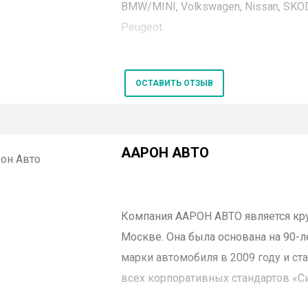
BMW/MINI, Volkswagen, Nissan, SKODA,
Peugeot.
Сегодня в объединение входят 27 
Подмосковья, дилерские центры гр
ОСТАВИТЬ ОТЗЫВ
Hyundai. Комплекс услуг составляют
продажа новых машин и авт
ААРОН АВТО
сервисное и гарантийное об
реализация запчастей, элеме
Компания
ААРОН
АВТО является к
комиссионная торговля.
Москве. Она была основана на 90-
марки автомобиля в 2009 году и с
В числе дополнительных функций Г
всех корпоративных стандартов «С
оформление кредитов.