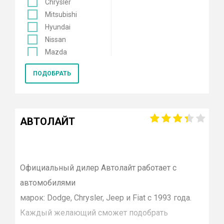
Chrysler
Mitsubishi
Hyundai
Nissan
Mazda
Mercedes
ПОДОБРАТЬ
Renault
KIA
Opel
Lexus
АВТОЛАЙТ
Лада
Datsun
Skoda
Genesis
Официальный дилер
Автолайт
работает с
Volkswagen
автомобилями
Toyota
марок:
Dodge
,
Chrysler
,
Jeep
и
Fiat
с 1993 года.
Smart
Каждый желающий сможет подобрать
Porsche