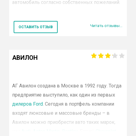
Jaguar
автомобиль
согласно
собственных пожеланий.
Land rover
Suzuki
Предлагаются такие модели автомобилей
УАЗ
Читать отзывы...
ОСТАВИТЬ ОТЗЫВ
Citroen
Fiat:
Punto,
Ducato,
Scudo,
Fullback,
Doblo и
Lifan
др.
SsangYong
Jeep (Джип):
Compass, Cherokee,
Dodge
АВИЛОН
Ravon
Wrangler, Renegade,
Cherokee
SRT
.
Hower
Chrysler
:
Grand
Voyager,
Pacifica
.
Chery
Subaru
АГ Авилон создана в Москве в 1992 году. Тогда
Дилер предоставляет возможность:
Volvo
предприятие выступило, как один из первых
Cadillac
дилеров Ford
. Сегодня в портфель компании
Приобрести новый автомобиль;
Honda
входят люксовые и массовые бренды – в
Fiat
Заказать услугу кредита или
Авилон можно приобрести авто таких марок,
Mini
страхования;
Bentley
как
Audi
,
Aston Martin
,
Bentley
, Ferrari,
Chevrolet
,