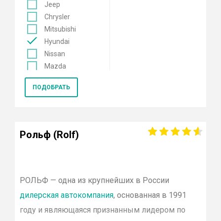
Jeep
Chrysler
Mitsubishi
Hyundai
Nissan
Mazda
Mercedes
ПОДОБРАТЬ
Renault
KIA
Opel
Lexus
Рольф (Rolf)
Лада
Datsun
Skoda
Genesis
РОЛЬФ
— одна из крупнейших в России
Volkswagen
дилерская автокомпания
, основанная в 1991
Toyota
году и являющаяся признанным лидером по
Smart