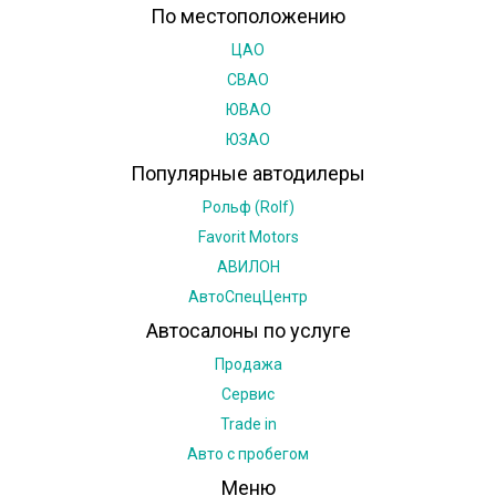
опыте сотрудничества.
По местоположению
продажа, аренда, профессиональное
ЦАО
СВАО
обслуживание авто;
ЮВАО
кредитование, лизинг;
ЮЗАО
Популярные автодилеры
подбор и оформление страховки;
Рольф (Rolf)
поставка запчастей с гарантией
Favorit Motors
автопроизводителя.
АВИЛОН
АвтоСпецЦентр
Специальные условия разработаны для
Автосалоны по услуге
корпоративных клиентов. В их числе
Продажа
обновление автопарка по программе «
Trade
-in»,
Сервис
замена ТС на период ремонта, скидки для
Trade in
сотрудников, берущих авто в личное
Авто с пробегом
пользование.
Меню