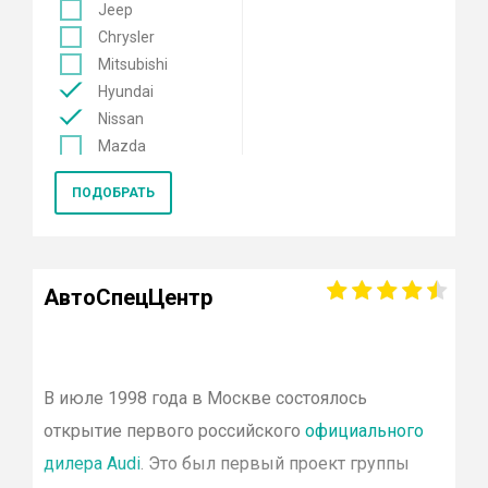
Jeep
Chrysler
Mitsubishi
Hyundai
Nissan
Mazda
Mercedes
ПОДОБРАТЬ
Renault
KIA
Opel
Lexus
АвтоСпецЦентр
Лада
Datsun
Skoda
Genesis
В июле 1998 года в Москве состоялось
Volkswagen
открытие первого российского
официального
Toyota
дилера
Audi
. Это был первый проект группы
Smart