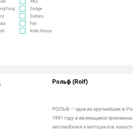
uki
УАЗ
angYong
Dodge
ry
Subaru
nda
Fiat
niti
Rolls-Royce
Рольф (Rolf)
РОЛЬФ
— одна из крупнейших в Р
1991 году и являющаяся признанн
автомобилей и мотоциклов извес