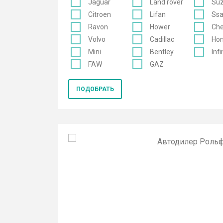
Jaguar
Land rover
Suz
Citroen
Lifan
Ss
Ravon
Hower
Che
Volvo
Cadillac
Ho
Mini
Bentley
Infi
FAW
GAZ
ПОДОБРАТЬ