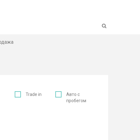
Н
родажа
с
Trade in
Авто с
пробегом