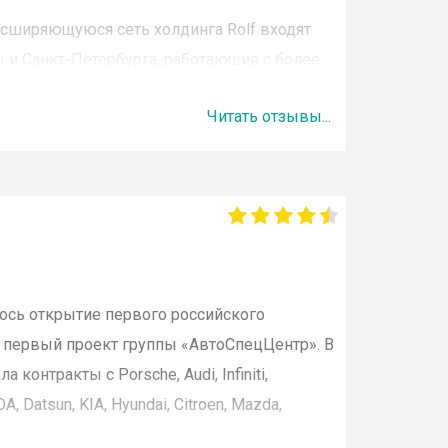
расширяющуюся сеть холдинга
Rolf
входят
 и Санкт-Петербурга, работающие с более
дителями.
Рольф
— официальный дилер
Читать отзывы...
esis
,
Jaguar
,
Jeep
,
Land
Rover
,
Lexus
,
Volkswagen
,
Mazda
,
Nissan
,
Porsche
,
Renault
,
Chrysler
,
ŠKODA
,
ые авто и
авто с пробегом
, но и:
кс услуг по их техническому и сервисному
лось открытие первого российского
л первый проект группы «
АвтоСпецЦентр
». В
онтракты с Porsche, Audi, Infiniti,
а автотехники;
 Datsun, KIA, Hyundai, Citroen, Mazda,
нальные запасные части и аксессуары;