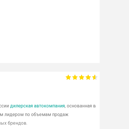
оссии
дилерская автокомпания
, основанная в
ым лидером по объемам продаж
тных
брендов
.