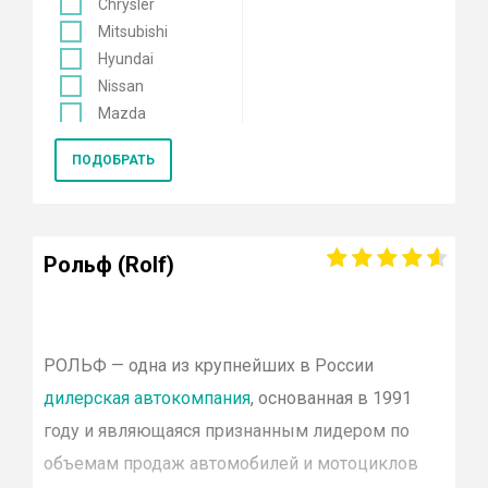
Chrysler
Mitsubishi
Hyundai
Nissan
Mazda
Mercedes
ПОДОБРАТЬ
Renault
KIA
Opel
Lexus
Рольф (Rolf)
Лада
Datsun
Skoda
Genesis
РОЛЬФ
— одна из крупнейших в России
Volkswagen
дилерская автокомпания
, основанная в 1991
Toyota
году и являющаяся признанным лидером по
Smart
объемам продаж автомобилей и мотоциклов
Porsche