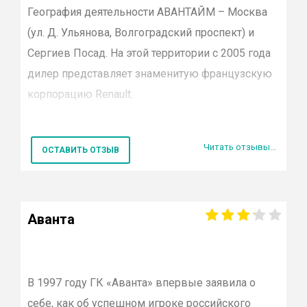
позволяющие экономить:
У всех покупателей имеется возможность
География деятельности
АВАНТАЙМ
– Москва
оставить отзывы о посещении на нашем сайте
(ул. Д. Ульянова, Волгоградский проспект) и
лизинг для корпоративных клиентов на 5
через специальную форму.
Сергиев Посад. На этой территории с 2005 года
лет при первоначальном взносе 20% и
дилер представляет знаменитую французскую
гибкую
корпорацию Renault.
систему расчетов за техобслуживание;
Своим клиентам AVANTIME предлагает:
рассрочка покупку нового или авто с
Читать отзывы...
ОСТАВИТЬ ОТЗЫВ
пробегом;
широкий ассортимент моделей бренда
Renault во всевозможных
предоставление подменного
комплектациях;
автомобиля;
Аванта
удачные кредитные программы;
дисконтную накопительную карту;
выкуп и обмен авто с пробегом;
круглосуточную эвакуацию в радиусе
В 1997 году ГК «
500 км от столицы;
Аванта
» впервые заявила о
страхование;
себе, как об успешном игроке российского