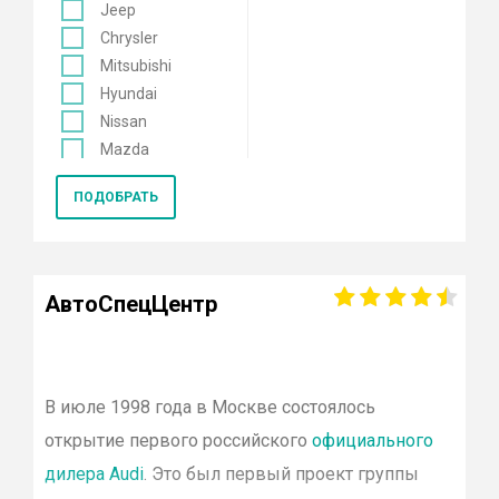
Jeep
Chrysler
Mitsubishi
Hyundai
Nissan
Mazda
Mercedes
ПОДОБРАТЬ
Renault
KIA
Opel
Lexus
АвтоСпецЦентр
Лада
Datsun
Skoda
Genesis
В июле 1998 года в Москве состоялось
Volkswagen
открытие первого российского
официального
Toyota
дилера
Audi
. Это был первый проект группы
Smart