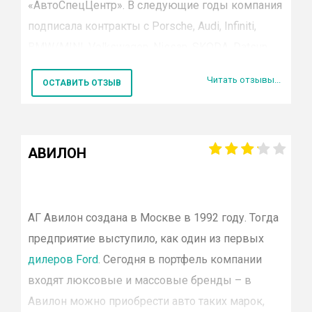
«
АвтоСпецЦентр
». В следующие годы компания
Porsche
Jaguar
подписала контракты с Porsche, Audi, Infiniti,
Land rover
BMW/MINI, Volkswagen, Nissan, SKODA, Datsun,
Suzuki
KIA, Hyundai, Citroen, Mazda, Peugeot.
УАЗ
Читать отзывы...
ОСТАВИТЬ ОТЗЫВ
Citroen
Сегодня в объединение входят 27 автосалонов
Lifan
Москвы и ближних городов Подмосковья,
SsangYong
дилерские центры грузовых ТС брендов HINO,
Dodge
АВИЛОН
Ravon
FOTON, FUSO, Hyundai. Комплекс услуг
Hower
составляют:
Chery
Subaru
АГ Авилон создана в Москве в 1992 году. Тогда
продажа новых машин и авто с
Volvo
предприятие выступило, как один из первых
пробегом;
Cadillac
дилеров Ford
. Сегодня в портфель компании
Honda
сервисное и гарантийное обслуживание;
входят люксовые и массовые бренды – в
Fiat
реализация запчастей, элементов
Авилон можно приобрести авто таких марок,
Mini