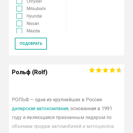
Chrysler
Mitsubishi
Hyundai
Nissan
Mazda
Mercedes
ПОДОБРАТЬ
Renault
KIA
Opel
Lexus
Рольф (Rolf)
Лада
Datsun
Skoda
Genesis
РОЛЬФ
— одна из крупнейших в России
Volkswagen
дилерская автокомпания
, основанная в 1991
Toyota
году и являющаяся признанным лидером по
Smart
объемам продаж автомобилей и мотоциклов
Porsche