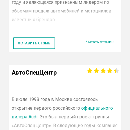
году и являющаяся признанным лидером по
Smart
объемам продаж автомобилей и мотоциклов
Porsche
Jaguar
известных
брендов
.
Land rover
Suzuki
В настоящий момент в постоянно
УАЗ
Читать отзывы...
расширяющуюся сеть холдинга
Rolf
входят
ОСТАВИТЬ ОТЗЫВ
Citroen
шестьдесят один автосалон Москвы и Санкт-
Lifan
Петербурга, работающие с более чем
SsangYong
двадцатью мировыми
Dodge
АвтоСпецЦентр
Ravon
производителями.
Рольф
— официальный дилер
Hower
таких автомобильных марок
Chery
как
Audi
,
Alfa
Romeo
,
BMW
,
Ford
,
Genesis
,
Jaguar
,
Jeep
,
Subaru
В июле 1998 года в Москве состоялось
M
ercedes
—
Volvo
открытие первого российского
официального
Benz
,
Mitsubishi
,
Hyundai
,
Nissan
,
Porsche
,
Renault
,
Chrys
Cadillac
дилера
Audi
. Это был первый проект группы
Honda
ŠKODA
,
Smart
,
Toyota
.
«
АвтоСпецЦентр
». В следующие годы компания
Fiat