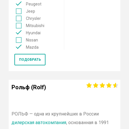
Peugeot
Jeep
Chrysler
Mitsubishi
Hyundai
Nissan
Mazda
Mercedes
ПОДОБРАТЬ
Renault
KIA
Opel
Lexus
Рольф (Rolf)
Лада
Datsun
Skoda
Genesis
РОЛЬФ
— одна из крупнейших в России
Volkswagen
дилерская автокомпания
, основанная в 1991
Toyota