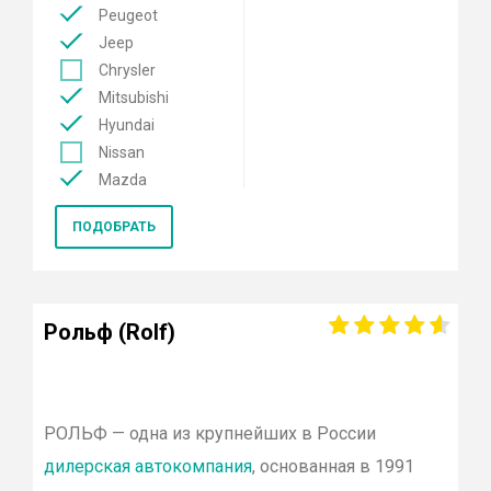
Peugeot
Jeep
Chrysler
Mitsubishi
Hyundai
Nissan
Mazda
Mercedes
ПОДОБРАТЬ
Renault
KIA
Opel
Lexus
Рольф (Rolf)
Лада
Datsun
Skoda
Genesis
РОЛЬФ
— одна из крупнейших в России
Volkswagen
дилерская автокомпания
, основанная в 1991
Toyota