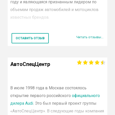
году и являющаяся признанным лидером по
Smart
объемам продаж автомобилей и мотоциклов
Porsche
Jaguar
известных
брендов
.
Land rover
Suzuki
В настоящий момент в постоянно
УАЗ
Читать отзывы...
расширяющуюся сеть холдинга
Rolf
входят
ОСТАВИТЬ ОТЗЫВ
Citroen
шестьдесят один автосалон Москвы и Санкт-
Lifan
Петербурга, работающие с более чем
SsangYong
двадцатью мировыми
Dodge
АвтоСпецЦентр
Ravon
производителями.
Рольф
— официальный дилер
Hower
таких автомобильных марок
Chery
как
Audi
,
Alfa
Romeo
,
BMW
,
Ford
,
Genesis
,
Jaguar
,
Jeep
,
Subaru
В июле 1998 года в Москве состоялось
M
ercedes
—
Volvo
открытие первого российского
официального
Benz
,
Mitsubishi
,
Hyundai
,
Nissan
,
Porsche
,
Renault
,
Chrys
Cadillac
дилера
Audi
. Это был первый проект группы
Honda
ŠKODA
,
Smart
,
Toyota
.
«
АвтоСпецЦентр
». В следующие годы компания
Fiat