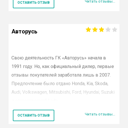
Читать отзывы...
ОСТАВИТЬ ОТЗЫВ
Если вы покупали автомобили у
производителями:
дилера
Квист
или обслуживались в их
Hyundai;
сервисном центре, оставляйте отзывы о своем
опыте сотрудничества.
Авторусь
Chevrolet;
Volkswagen;
Cadillac;
Свою деятельность ГК «
Авторусь
» начала в
1991 году. Но, как официальный дилер, первые
Opel
.
отзывы покупателей заработала лишь в 2007.
Автоцентр Сити осуществляет свою работу с
Предпочтение было отдано Honda, Kia, Skoda,
2001 года. Отзывы благодарных клиентов и
Audi, Volkswagen, Mitsubishi, Ford, Hyundai, Suzuki
награды от крупнейших производителей
и отечественной Lada.
иномарок, свидетельствуют о высоком
Читать отзывы...
Сегодня на территории Москвы открыто 16
качестве обслуживания.
ОСТАВИТЬ ОТЗЫВ
филиалов. 9 автосалонов функционирует в
г.