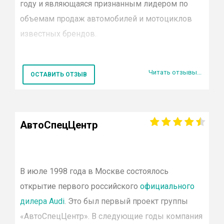
году и являющаяся признанным лидером по
Smart
объемам продаж автомобилей и мотоциклов
Porsche
Jaguar
известных
брендов
.
Land rover
Suzuki
В настоящий момент в постоянно
УАЗ
Читать отзывы...
расширяющуюся сеть холдинга
Rolf
входят
ОСТАВИТЬ ОТЗЫВ
Citroen
шестьдесят один автосалон Москвы и Санкт-
Lifan
Петербурга, работающие с более чем
SsangYong
двадцатью мировыми
Dodge
АвтоСпецЦентр
Ravon
производителями.
Рольф
— официальный дилер
Hower
таких автомобильных марок
Chery
как
Audi
,
Alfa
Romeo
,
BMW
,
Ford
,
Genesis
,
Jaguar
,
Jeep
,
Subaru
В июле 1998 года в Москве состоялось
M
ercedes
—
Volvo
открытие первого российского
официального
Benz
,
Mitsubishi
,
Hyundai
,
Nissan
,
Porsche
,
Renault
,
Chrys
Cadillac
дилера
Audi
. Это был первый проект группы
Honda
ŠKODA
,
Smart
,
Toyota
.
«
АвтоСпецЦентр
». В следующие годы компания
Fiat