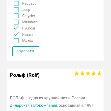
Peugeot
Jeep
Chrysler
Mitsubishi
Hyundai
Nissan
Mazda
Mercedes
ПОДОБРАТЬ
Renault
KIA
Opel
Lexus
Рольф (Rolf)
Лада
Datsun
Skoda
Genesis
РОЛЬФ
— одна из крупнейших в России
Volkswagen
дилерская автокомпания
, основанная в 1991
Toyota