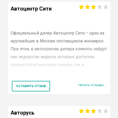
немецкие Мерседесы и БМВ, французские
опыте сотрудничества.
Автоцентр Сити
Пежо и пр. всегда есть на складе. Полный
перечень услуг для авто с пробегом или
купленных у официальных дилеров
Официальный дилер Автоцентр Сити – один из
предоставляются по предварительной записи:
крупнейших в Москве поставщиков иномарок.
При этом, в автосалонах дилера клиенты найдут
комплексная диагностика всех узлов
как недорогие модели, которые доступны
(бесплатно)
среднестатистическим семьям, так и
кузовной ремонт;
автомобили премиум-класса. ГК Автоцентр
плановое или срочное ТО;
Сити сотрудничает со следующими
Читать отзывы...
ОСТАВИТЬ ОТЗЫВ
производителями:
шиномонтаж;
Hyundai;
тюнинг.
Авторусь
Chevrolet;
Для постановки «диагноза» предварительно