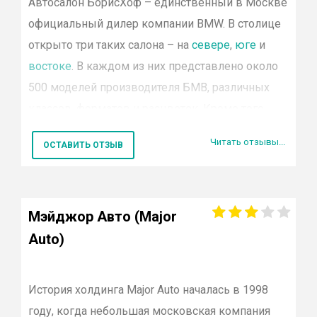
Автосалон
БорисХоф
– единственный в Москве
реализует автомобили марок
Nissan
,
Chevrolet
,
официальный дилер компании
BMW
. В столице
Уже пользовались услугами группы? Оставьте
Ford
,
Opel
,
Hyundai
,
Mercedes-Benz
,
Volkswagen
,
открыто три таких салона – на
севере
,
юге
и
отзыв!
Toyota
,
Jaguar
,
Land Rover
,
Mitsubishi
,
BMW
.
востоке
. В каждом из них представлено около
Центры открыты в Москве, Белгороде, Котласе,
500 моделей производителя
БМВ
, различных
Калуге, Липецке.
классов, форматов и расцветок. Кроме того,
есть множество авто с пробегом, цена на
В список основных услуг автодилера входят:
Читать отзывы...
ОСТАВИТЬ ОТЗЫВ
которые существенно снижена.
продажа ТС указанных марок;
На российском рынке компания БорисХоф
сервисное обслуживание
;
существует более 13 лет и за это время довела
Мэйджор Авто (Major
обслуживание клиентов до высочайшего
ТО;
Auto)
уровня. Помимо технического обслуживания
кузовной ремонт.
авто, здесь можно:
История холдинга
Major
Auto
началась в 1998
Дополнительно разработано несколько
приобрести оригинальные запчасти и
году, когда небольшая московская компания