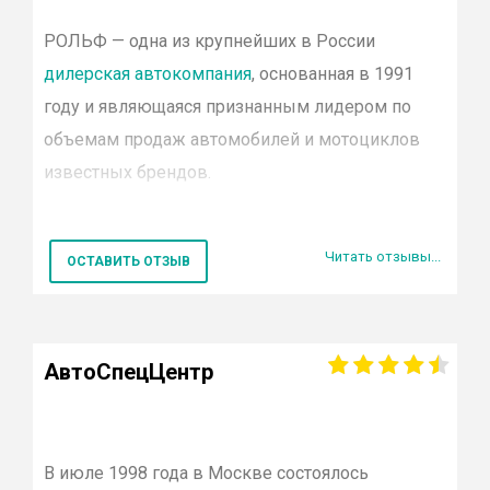
Skoda
Genesis
РОЛЬФ
— одна из крупнейших в России
Volkswagen
дилерская автокомпания
, основанная в 1991
Toyota
году и являющаяся признанным лидером по
Smart
объемам продаж автомобилей и мотоциклов
Porsche
Jaguar
известных
брендов
.
Land rover
Suzuki
В настоящий момент в постоянно
УАЗ
Читать отзывы...
расширяющуюся сеть холдинга
Rolf
входят
ОСТАВИТЬ ОТЗЫВ
Citroen
шестьдесят один автосалон Москвы и Санкт-
Lifan
Петербурга, работающие с более чем
SsangYong
двадцатью мировыми
Dodge
АвтоСпецЦентр
Ravon
производителями.
Рольф
— официальный дилер
Hower
таких автомобильных марок
Chery
как
Audi
,
Alfa
Romeo
,
BMW
,
Ford
,
Genesis
,
Jaguar
,
Jeep
,
Subaru
В июле 1998 года в Москве состоялось
M
ercedes
—