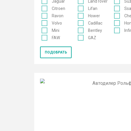
Jaguar
Land rover
Suz
Citroen
Lifan
Ss
Ravon
Hower
Che
Volvo
Cadillac
Ho
Mini
Bentley
Infi
FAW
GAZ
ПОДОБРАТЬ