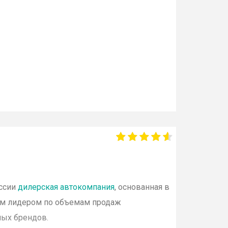
оссии
дилерская автокомпания
, основанная в
ым лидером по объемам продаж
тных
брендов
.