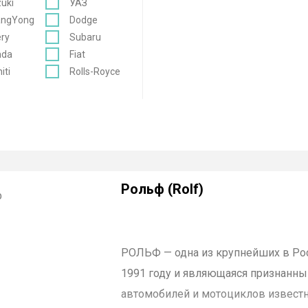
uki
УАЗ
angYong
Dodge
ry
Subaru
nda
Fiat
niti
Rolls-Royce
Рольф (Rolf)
РОЛЬФ
— одна из крупнейших в Р
1991 году и являющаяся признанн
автомобилей и мотоциклов извес