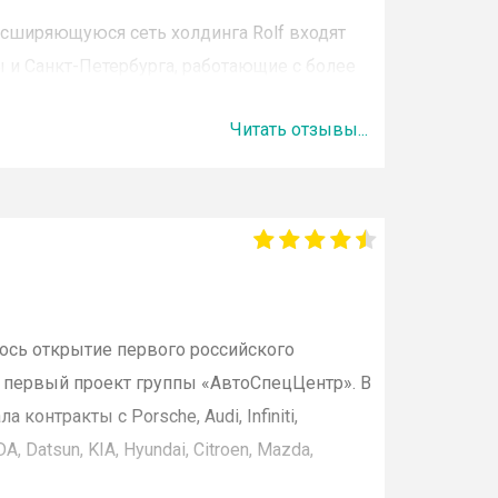
расширяющуюся сеть холдинга
Rolf
входят
 и Санкт-Петербурга, работающие с более
дителями.
Рольф
— официальный дилер
Читать отзывы...
esis
,
Jaguar
,
Jeep
,
Land
Rover
,
Lexus
,
Volkswagen
,
Mazda
,
Nissan
,
Porsche
,
Renault
,
Chrysler
,
ŠKODA
,
ые авто и
авто с пробегом
, но и:
кс услуг по их техническому и сервисному
лось открытие первого российского
л первый проект группы «
АвтоСпецЦентр
». В
онтракты с Porsche, Audi, Infiniti,
а автотехники;
 Datsun, KIA, Hyundai, Citroen, Mazda,
нальные запасные части и аксессуары;